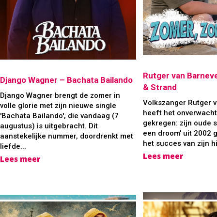
Rutger van Barnev
Django Wagner – Bachata Bailando
& Strand
Django Wagner brengt de zomer in
Volkszanger Rutger 
volle glorie met zijn nieuwe single
heeft het onverwacht
'Bachata Bailando', die vandaag (7
gekregen: zijn oude s
augustus) is uitgebracht. Dit
een droom' uit 2002 g
aanstekelijke nummer, doordrenkt met
het succes van zijn hi
liefde...
Lees meer
Lees meer