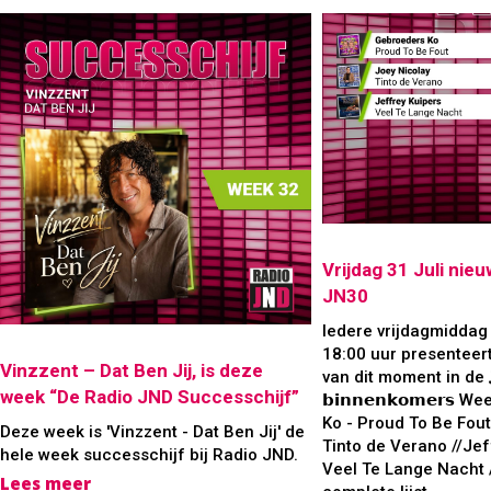
Vrijdag 31 Juli nieu
JN30
Iedere vrijdagmiddag 
18:00 uur presenteert
Vinzzent – Dat Ben Jij, is deze
van dit moment in de 𝐉𝐍
week “De Radio JND Successchijf”
𝗯𝗶𝗻𝗻𝗲𝗻𝗸𝗼𝗺𝗲𝗿𝘀
Ko - Proud To Be Fout
Deze week is 'Vinzzent - Dat Ben Jij' de
Tinto de Verano //Jef
hele week successchijf bij Radio JND.
Veel Te Lange Nacht 
Lees meer