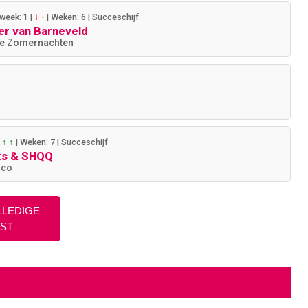
week: 1
|
↓ -
|
Weken: 6
|
Succeschijf
er van Barneveld
e Zomernachten
|
↑ ↑
|
Weken: 7
|
Succeschijf
its & SHQQ
aco
LLEDIGE
JST