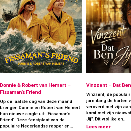
Donnie & Robert van Hemert –
Vinzzent – Dat Ben 
Fissaman’s Friend
Vinzzent, de populaire
jarenlang de harten v
Op de laatste dag van deze maand
veroverd met zijn aan
brengen Donnie en Robert van Hemert
komt met zijn nieuwst
hun nieuwe single uit: ‘Fissaman's
Jij". Dit vrolijke en...
Friend’. Deze feestplaat van de
populaire Nederlandse rapper en...
Lees meer