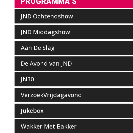
PROGRAMMA’S
JND Ochtendshow
JND Middagshow
Aan De Slag
De Avond van JND
JN30
VerzoekVrijdagavond
Jukebox
Wakker Met Bakker