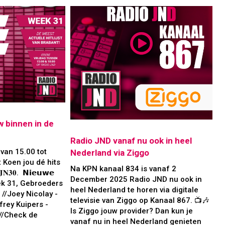
w binnen in de
Radio JND vanaf nu ook in heel
van 15.00 tot
Nederland via Ziggo
 Koen jou dé hits
Na KPN kanaal 834 is vanaf 2
𝟑𝟎. 𝗡𝗶𝗲𝘂𝘄𝗲
December 2025 Radio JND nu ook in
 Week 31, Gebroeders
heel Nederland te horen via digitale
 //Joey Nicolay -
televisie van Ziggo op Kanaal 867. 📺🎶
frey Kuipers -
Is Ziggo jouw provider? Dan kun je
//Check de
vanaf nu in heel Nederland genieten