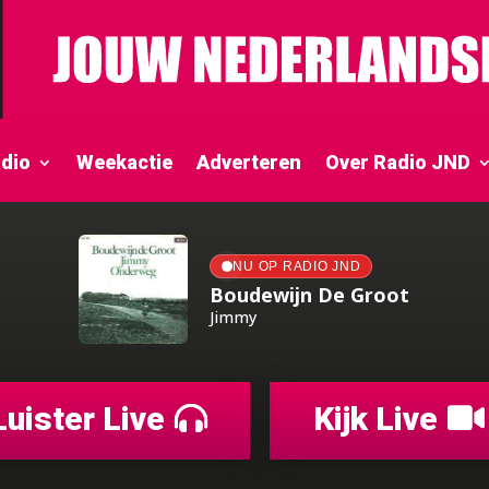
dio
Weekactie
Adverteren
Over Radio JND
NU OP RADIO JND
Boudewijn De Groot
Jimmy
Luister Live
Kijk Live