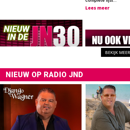
complete lijst...
Lees meer
BEKIJK MEER
NIEUW OP RADIO JND