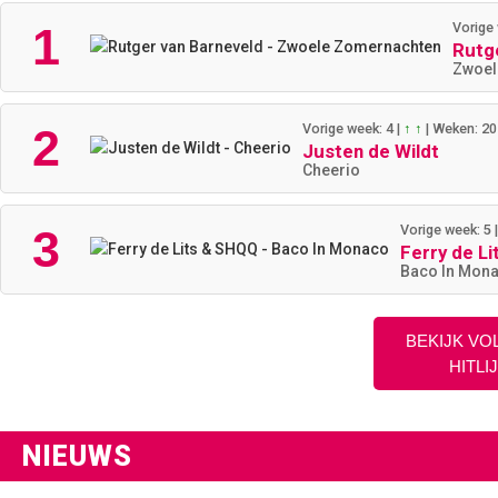
1
Vorige 
Rutg
Zwoel
2
Vorige week: 4
|
↑ ↑
|
Weken: 20
Justen de Wildt
Cheerio
3
Vorige week: 5
Ferry de L
Baco In Mon
BEKIJK VO
HITLI
NIEUWS