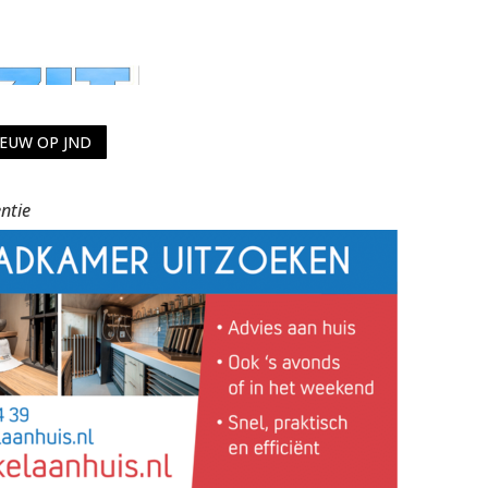
IEUW OP JND
ntie