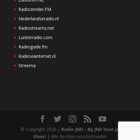
Radiozender.FM
Nederlandseradio.nl
Radiostreams.net
Luisterradio.com
Radioguide.fm
Radioviainternet.nl
Streema
© Copyright
2026
|
Radio JND - Bij JND hoor je
thuis!
| Alle Rechten voorbehouden