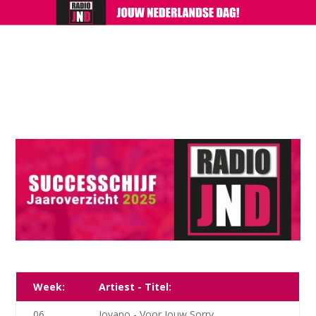
Week:
Artiest - Titel:
06
Jovano - Voor Jouw Sorry