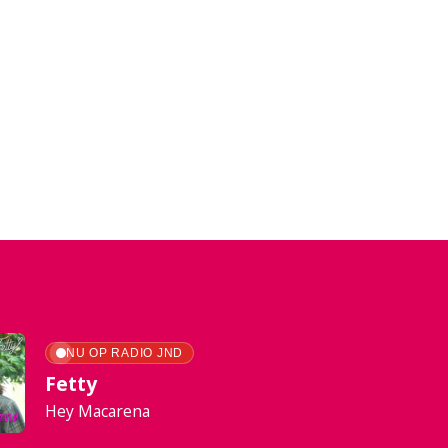
NU OP RADIO JND
Fetty
Hey Macarena