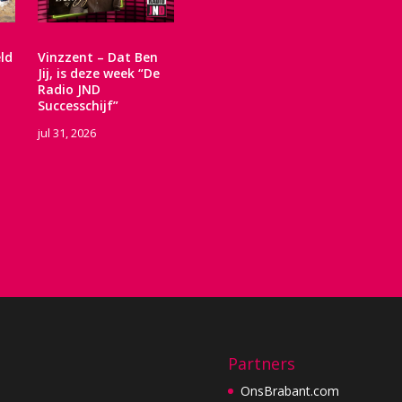
ld
Vinzzent – Dat Ben
Jij, is deze week “De
Radio JND
Successchijf”
jul 31, 2026
Partners
OnsBrabant.com