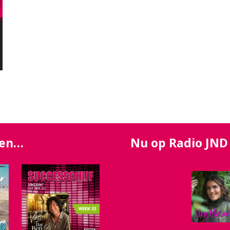
zen…
Nu op Radio JND