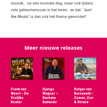
muziek… op een normale dag, maar ook tijdens
vele gebeurtenissen in het leven.. en dat:
‘Just
the Music’
is dan ook het thema geworden”.
Meer nieuwe releases
Frank van
Django
Rutger van
Weert – De
Wagner –
Barneveld –
Vrolijke
Bachata
Zomer, Zon
Koster
Bailando
& Strand