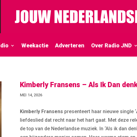
dio
Weekactie
Adverteren
Over Radio JND
Kimberly Fransens – Als Ik Dan den
MEI 14, 2026
Kimberly Fransens
presenteert haar nieuwe single ‘
liefdeslied dat recht naar het hart gaat. Met deze re
de top van de Nederlandse muziek. In ‘Als ik dan de