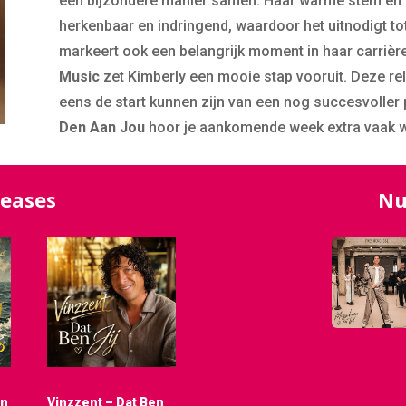
een bijzondere manier samen. Haar warme stem en
herkenbaar en indringend, waardoor het uitnodigt tot
markeert ook een belangrijk moment in haar carrière
Music
zet Kimberly een mooie stap vooruit. Deze rel
eens de start kunnen zijn van een nog succesvoller
Den Aan Jou
hoor je aankomende week extra vaak w
leases
Nu
an
Vinzzent – Dat Ben