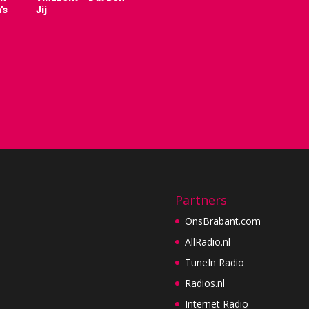
’s
Jij
Partners
OnsBrabant.com
AllRadio.nl
TuneIn Radio
Radios.nl
Internet Radio