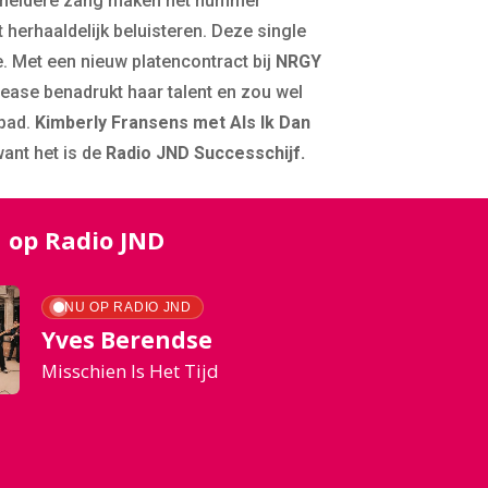
 heldere zang maken het nummer
 herhaaldelijk beluisteren. Deze single
. Met een nieuw platencontract bij
NRGY
ease benadrukt haar talent en zou wel
 pad.
Kimberly Fransens met Als Ik Dan
ant het is de
Radio JND Successchijf.
 op Radio JND
NU OP RADIO JND
Yves Berendse
Misschien Is Het Tijd