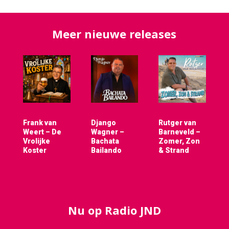
Meer nieuwe releases
Frank van
Django
Rutger van
Weert – De
Wagner –
Barneveld –
Vrolijke
Bachata
Zomer, Zon
Koster
Bailando
& Strand
Nu op Radio JND