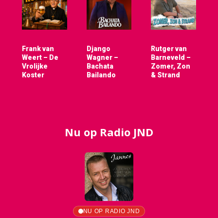
Frank van
Django
Rutger van
Weert – De
Wagner –
Barneveld –
Vrolijke
Bachata
Zomer, Zon
Koster
Bailando
& Strand
Nu op Radio JND
NU OP RADIO JND