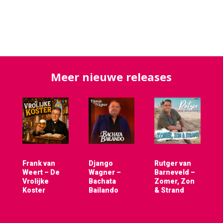
Meer nieuwe releases
Frank van
Django
Rutger van
Weert – De
Wagner –
Barneveld –
Vrolijke
Bachata
Zomer, Zon
Koster
Bailando
& Strand