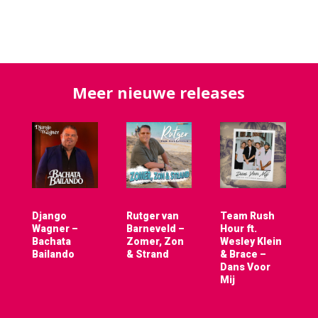
Meer nieuwe releases
Django
Rutger van
Team Rush
Wagner –
Barneveld –
Hour ft.
Bachata
Zomer, Zon
Wesley Klein
Bailando
& Strand
& Brace –
Dans Voor
Mij