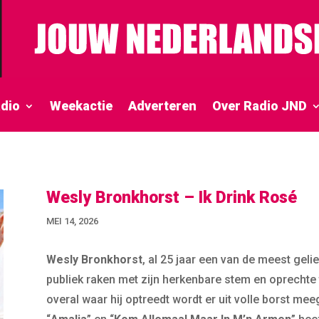
dio
Weekactie
Adverteren
Over Radio JND
Wesly Bronkhorst – Ik Drink Rosé
MEI 14, 2026
Wesly Bronkhorst
, al 25 jaar een van de meest geli
publiek raken met zijn herkenbare stem en oprechte t
overal waar hij optreedt wordt er uit volle borst mee