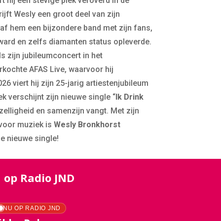
ft hij een stevige plek veroverd in de
jft Wesly een groot deel van zijn
gaf hem een bijzondere band met zijn fans,
ward en zelfs diamanten status opleverde.
s zijn jubileumconcert in het
kochte AFAS Live, waarvoor hij
viert hij zijn 25-jarig artiestenjubileum
 verschijnt zijn nieuwe single “
Ik Drink
ezelligheid en samenzijn vangt. Met zijn
voor muziek is
Wesly Bronkhorst
e nieuwe single!
 op Radio JND
NU OP RADIO JND