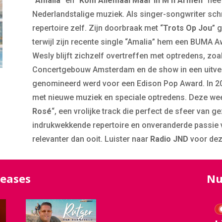
“
Amalia
” en “
Kom Allemaal Maar In M’n Armen
” hee
Nederlandstalige muziek. Als singer-songwriter schri
repertoire zelf. Zijn doorbraak met “
Trots Op Jou
” 
terwijl zijn recente single “Amalia” hem een BUMA A
Wesly blijft zichzelf overtreffen met optredens, zoal
Concertgebouw Amsterdam en de show in een uitver
genomineerd werd voor een Edison Pop Award. In 2026 
met nieuwe muziek en speciale optredens. Deze week
Rosé
“, een vrolijke track die perfect de sfeer van g
indrukwekkende repertoire en onveranderde passie 
relevanter dan ooit. Luister naar
Radio JND
voor dez
leases
Nu