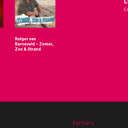
L
C
Rutger van
Barneveld – Zomer,
Zon & Strand
Partners