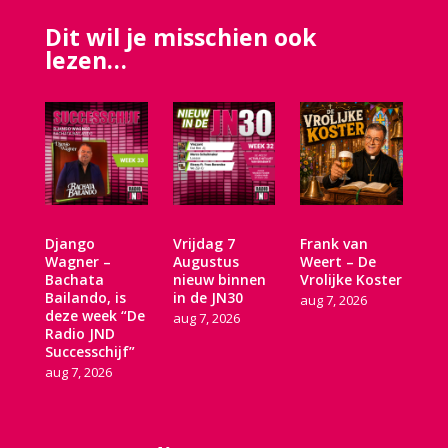
Dit wil je misschien ook
lezen…
Django
Vrijdag 7
Frank van
Wagner –
Augustus
Weert – De
Bachata
nieuw binnen
Vrolijke Koster
Bailando, is
in de JN30
aug 7, 2026
deze week “De
aug 7, 2026
Radio JND
Successchijf”
aug 7, 2026