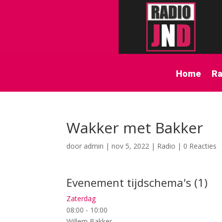
Home
Ra
Wakker met Bakker
door
admin
|
nov 5, 2022
|
Radio
|
0 Reacties
Evenement tijdschema's (1)
Zaterdag
08:00
-
10:00
Willem Bakker