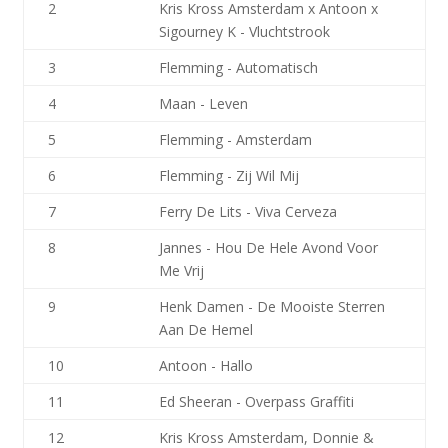
2
Kris Kross Amsterdam x Antoon x
Sigourney K - Vluchtstrook
3
Flemming - Automatisch
4
Maan - Leven
5
Flemming - Amsterdam
6
Flemming - Zij Wil Mij
7
Ferry De Lits - Viva Cerveza
8
Jannes - Hou De Hele Avond Voor
Me Vrij
9
Henk Damen - De Mooiste Sterren
Aan De Hemel
10
Antoon - Hallo
11
Ed Sheeran - Overpass Graffiti
12
Kris Kross Amsterdam, Donnie &